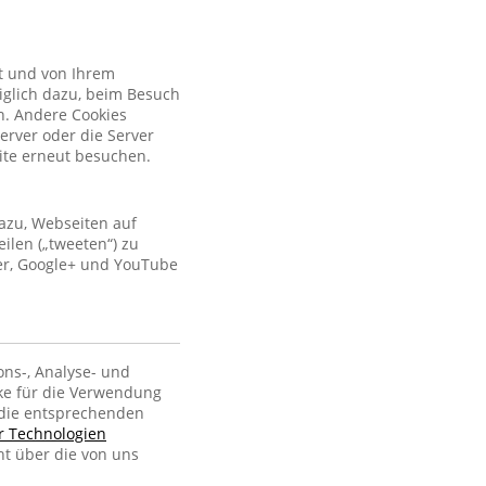
kt und von Ihrem
iglich dazu, beim Besuch
n. Andere Cookies
erver oder die Server
site erneut besuchen.
azu, Webseiten auf
ilen („tweeten“) zu
ter, Google+ und YouTube
ons-, Analyse- und
ke für die Verwendung
, die entsprechenden
er Technologien
ht über die von uns