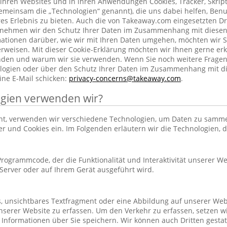
ihren Websites und in ihren Anwendungen Cookies, Tracker, Skrip
emeinsam die „Technologien“ genannt), die uns dabei helfen, Benu
res Erlebnis zu bieten. Auch die von Takeaway.com eingesetzten Dr
h nehmen wir den Schutz Ihrer Daten im Zusammenhang mit diesen
rmationen darüber, wie wir mit Ihren Daten umgehen, möchten wir S
rweisen. Mit dieser Cookie-Erklärung möchten wir Ihnen gerne erk
nden und warum wir sie verwenden. Wenn Sie noch weitere Frage
ogien oder über den Schutz Ihrer Daten im Zusammenhang mit d
ine E-Mail schicken:
privacy-concerns@takeaway.com
.
gien verwenden wir?
hnt, verwenden wir verschiedene Technologien, um Daten zu samm
ker und Cookies ein. Im Folgenden erläutern wir die Technologien, 
r Programmcode, der die Funktionalität und Interaktivität unserer We
erver oder auf Ihrem Gerät ausgeführt wird.
es, unsichtbares Textfragment oder eine Abbildung auf unserer Web
nserer Website zu erfassen. Um den Verkehr zu erfassen, setzen w
 Informationen über Sie speichern. Wir können auch Dritten gestatt