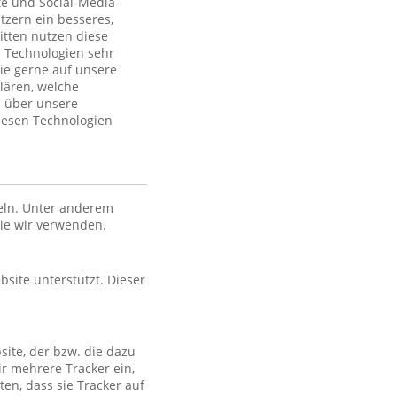
te und Social-Media-
tzern ein besseres,
itten nutzen diese
 Technologien sehr
ie gerne auf unsere
lären, welche
n über unsere
iesen Technologien
eln. Unter anderem
die wir verwenden.
bsite unterstützt. Dieser
site, der bzw. die dazu
ir mehrere Tracker ein,
en, dass sie Tracker auf