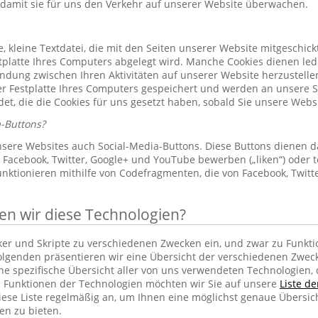
 damit sie für uns den Verkehr auf unserer Website überwachen.
le, kleine Textdatei, die mit den Seiten unserer Website mitgeschic
platte Ihres Computers abgelegt wird. Manche Cookies dienen led
indung zwischen Ihren Aktivitäten auf unserer Website herzustelle
r Festplatte Ihres Computers gespeichert und werden an unsere S
et, die die Cookies für uns gesetzt haben, sobald Sie unsere Web
-Buttons?
sere Websites auch Social-Media-Buttons. Diese Buttons dienen d
Facebook, Twitter, Google+ und YouTube bewerben („liken“) oder te
unktionieren mithilfe von Codefragmenten, die von Facebook, Twit
 wir diese Technologien?
cker und Skripte zu verschiedenen Zwecken ein, und zwar zu Funkti
lgenden präsentieren wir eine Übersicht der verschiedenen Zwec
ine spezifische Übersicht aller von uns verwendeten Technologien
 Funktionen der Technologien möchten wir Sie auf unsere
Liste d
iese Liste regelmäßig an, um Ihnen eine möglichst genaue Übersic
en zu bieten.