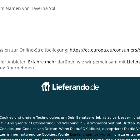
 im Namen von Taverna Yol
sion zur Online-Streitbeilegung:
https://ec.europa.eu/consumers/
ller Anbieter.
Erfahre mehr
darüber, wie wir gemeinsam mit
Liefe
ung übernehmen.
INFO
AGB
Datensc
ookies und andere Technologien, um Dein Benutzererlebnis zu verbessern und
Verwend
, für Analysen zur Optimierung und Werbung in Zusammenarbeit mit Dritten. 
Impres
Cookies und Cookies von Dritten. Wenn Du auf OK klickst, akzeptierst Du die 
etzen immer notwendige Cookies. Wähle
Einstellungen verwalten
, um zu entsch
eptieren möchtest, um Deine Präferenzen anzupassen und um weitere Informa