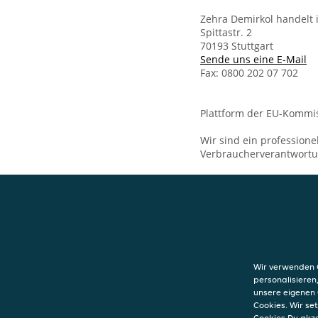
Zehra Demirkol handelt
Spittastr. 2
70193 Stuttgart
Sende uns eine E-Mail
Fax: 0800 202 07 702
Plattform der EU-Kommis
Wir sind ein professione
Verbraucherverantwort
KONTAKT
Taverna Yol
Spittastr. 2
Wir verwenden C
70193
Stuttgart
personalisieren
unsere eigenen 
Cookies. Wir s
Cookies Du akz